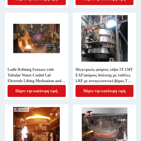
Manufacture
Ladle Refining Furnace with
Ηλεκτρικός φούρνος τόξου 5T-150T
Tubular Water-Cooled Lid
EAF/φούρνος διύλισης με λαδέλες
Electrode Lifting Mechanism and
LRF με ανταγωνιστικό βάρος T
Energy-Saving Large Current
100 T
Πάρτε την καλύτερη τιμή
Πάρτε την καλύτερη τιμή
System