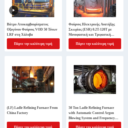
Βάτμο Αποκαρβουρίσματος
Φούρνος Ηλεκτρικής Ανατήξης
Οξυγόνου Φούρνος VOD 50 Τόνων
Σκωρίας (ESR) 0.2T-120T με
LRF στη Χάλυβα
Μονοφασική και Τριφασική
λειτουργία για την παραγωγή
Πάρτε την καλύτερη τιμή
Πάρτε την καλύτερη τιμή
ειδικού χάλυβα κράματος και 1
έτος εγγύηση
(LF) Ladle Refining Furnace From
50 Ton Ladle Refining Furnace
China Factory
with Automatic Control Argon
Blowing System and Frequency
Control Ladle Car for Steel Making
Πάρτε την καλύτερη τιμή
Πάρτε την καλύτερη τιμή