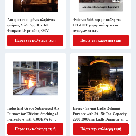
Αυτοματοποιημένος κλιβάνιος
Φούρνοι διύλισης με φιάλη για
φούρνος διύλισης 10T-160T
10T-160T χωρητικότητα και
Φούρνος LF με τάση 380V
ανταγωνιστικές
Πάρτε την καλύτερη τιμή
Πάρτε την καλύτερη τιμή
Industrial-Grade Submerged Arc
Energy-Saving Ladle Refining
Furnace for Efficient Smelting of
Furnace with 20-150 Ton Capacity
Ferroalloys with 6300KVA to
2200-3900mm Ladle Diameter and
68000KVA Capacity
3150-20000 KVA Transformer
Πάρτε την καλύτερη τιμή
Πάρτε την καλύτερη τιμή