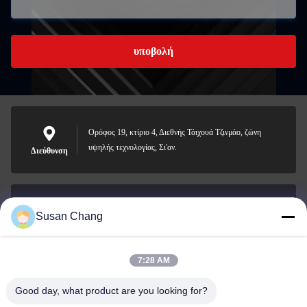
υποβολή
Ορόφος 19, κτίριο 4, Διεθνής Τάιχουά Τζινμάο, ζώνη
υψηλής τεχνολογίας, Σι'αν.
Διεύθυνση
Susan Chang
Susan@aeaxa.com
Ηλεκτρονικό
7:28 AM
Good day, what product are you looking for?
0086-13991372145