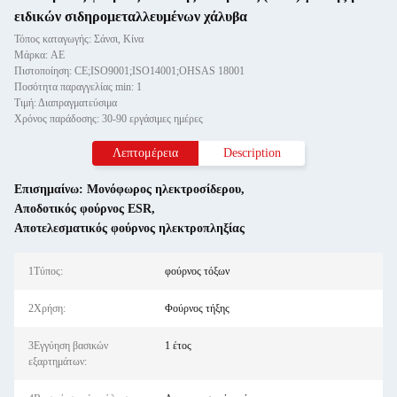
ειδικών σιδηρομεταλλευμένων χάλυβα
Τόπος καταγωγής: Σάνσι, Κίνα
Μάρκα: AE
Πιστοποίηση: CE;ISO9001;ISO14001;OHSAS 18001
Ποσότητα παραγγελίας min: 1
Τιμή: Διαπραγματεύσιμα
Χρόνος παράδοσης: 30-90 εργάσιμες ημέρες
Λεπτομέρεια
Description
Επισημαίνω:
Μονόφωρος ηλεκτροσίδερου
,
Αποδοτικός φούρνος ESR
,
Αποτελεσματικός φούρνος ηλεκτροπληξίας
1Τύπος:
φούρνος τόξων
2Χρήση:
Φούρνος τήξης
3Εγγύηση βασικών
1 έτος
εξαρτημάτων: