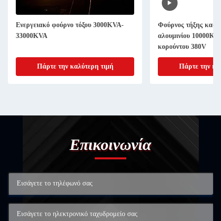
Ενεργειακό φούρνο τόξου 3000KVA-
Φούρνος τήξης καφέ
33000KVA
αλουμινίου 10000KV
κορούντου 380V
Πάρτε την καλύτερη τιμή
Πάρτε την κα
Επικοινωνία