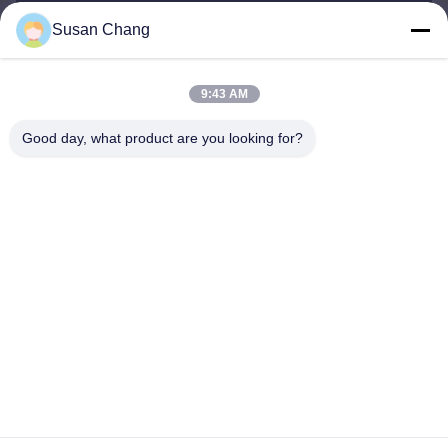
Susan Chang
Susan@aeaxa.com
Ηλεκτρονικό
9:43 AM
Good day, what product are you looking for?
0086-13991372145
Τηλεφώνημα
Xi'an Abundance Metallurgical Equipment Co.,
Ltd.