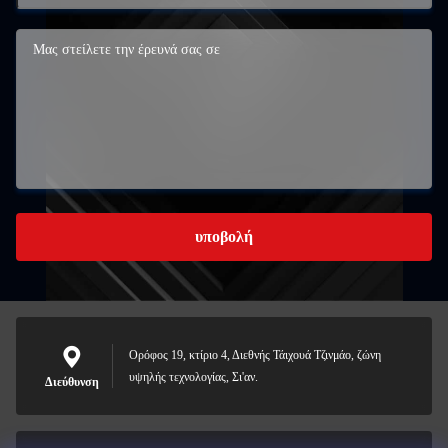
υποβολή
Ορόφος 19, κτίριο 4, Διεθνής Τάιχουά Τζινμάο, ζώνη
υψηλής τεχνολογίας, Σι'αν.
Διεύθυνση