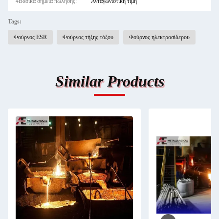
4Βασικά σημεία πώλησης:
Ανταγωνιστική τιμή
Tags:
Φούρνος ESR
Φούρνος τήξης τόξου
Φούρνος ηλεκτροσίδερου
Similar Products