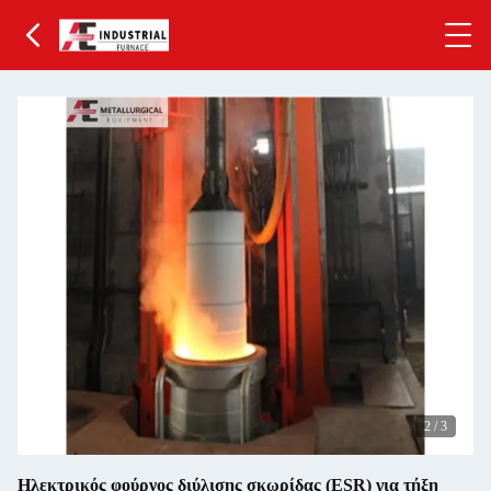
2
/
3
Ηλεκτρικός φούρνος διύλισης σκωρίδας (ESR) για τήξη