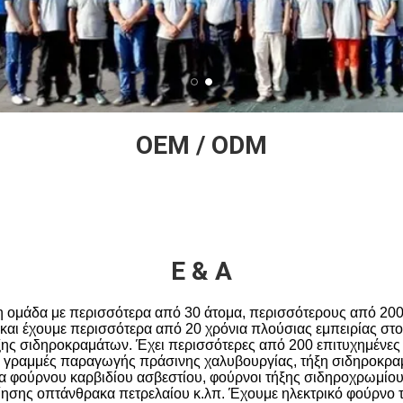
OEM / ODM
Ε & Α
νη ομάδα με περισσότερα από 30 άτομα, περισσότερους από 200
 και έχουμε περισσότερα από 20 χρόνια πλούσιας εμπειρίας στ
ξης σιδηροκραμάτων. Έχει περισσότερες από 200 επιτυχημένες 
 γραμμές παραγωγής πράσινης χαλυβουργίας, τήξη σιδηροκρα
γα φούρνου καρβιδίου ασβεστίου, φούρνοι τήξης σιδηροχρωμίου 
σης οπτάνθρακα πετρελαίου κ.λπ. Έχουμε ηλεκτρικό φούρνο 