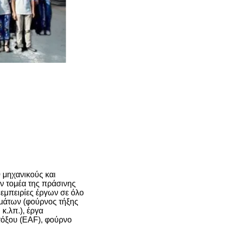
 μηχανικούς και
ον τομέα της πράσινης
εμπειρίες έργων σε όλο
μάτων (φούρνος τήξης
κ.λπ.), έργα
τόξου (EAF), φούρνο