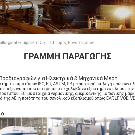
llurgical Equipment Co., Ltd. Γύρος Εργοστασίων
ΓΡΑΜΜΉ ΠΑΡΑΓΩΓΉΣ
Προδιαγραφών για Ηλεκτρικά & Μηχανικά Μέρη
ρτήματα προτύπων ISO, EU, ASTM, GB με αυστηρή επιλογή πρώτων υλ
η επεξεργασία που επιτρέπει στο χαλύβδινο εξάρτημα να πληροί την
 προτύπου IEC, με στοιχεία γερμανικής, αμερικανικής, ιαπωνικής μάρκ
 της AE, η ποιότητα του συνολικού εξοπλισμού όπως EAF, LF, VOD, VD
ιο