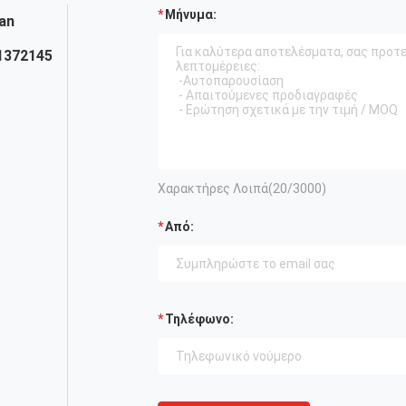
Μήνυμα:
an
1372145
Χαρακτήρες Λοιπά(
20
/3000)
Από:
Τηλέφωνο: