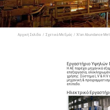
Αρχική Σελίδα
/
Σχετικά Με Εμάς
/
Xi'an Abundance Meta
Εργαστήριο Υψηλών 
Η AE παρέχει μηχανικά εξα
επεξεργασία, ολοκληρωμέν
χρήσης. Σύστημα L.V & H.V
μηχανική & προγραμματισμό
επίπεδο.
Ηλεκτρικό Εργαστήρ