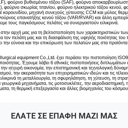
(LF), φούρνο βυθισμένου τόξου (SAF), φούρνο αποκαρβουρίωσ
, φούρνο σκωρίας τιτανίου, φούρνο ηλεκτρικού τόξου κενού, 
έ κορουνδίου, μηχανή συνεχούς χύτευσης CCM και μύλος θερμ
ούρνος επανατήξης κενού τόξου (VAR/RVAR)
και άλλη εμπειρ
υμε τους παγκόσμιους πελάτες να συνεργαστούν ειλικρινά.
 στην αρχή μας για τη βελτιστοποίηση των χαρακτηριστικών των
α τον πελάτη μας και τη διασφάλιση της υψηλής ποιότητας του 
ει την εύνοια και την επικύρωση των πελατών μας στα προϊόντα
lurgical equipment Co.,Ltd.
έχει περάσει την πιστοποίηση ISO9
ποιότητας. Έχουμε λάβει 6 εθνικές πιστοποιήσεις διπλωμάτων 
 την ισχυρή οικονομία, την επιστημονική και τεχνολογική δύναμ
μού, την ακεραιότητα των επιχειρηματικών ιδεών και τις τέλειε
λικρινά τη μεταλλουργία, τη σφυρηλάτηση, τη χύτευση, τη στρατ
 γεωργικά μηχανήματα, τις μοτοσυκλέτες, την αεροδιαστημική, τη
ματα, τη θερμική επεξεργασία και άλλες βιομηχανίες του κόσμου
ΕΛΆΤΕ ΣΕ ΕΠΑΦΉ ΜΑΖΊ ΜΑΣ