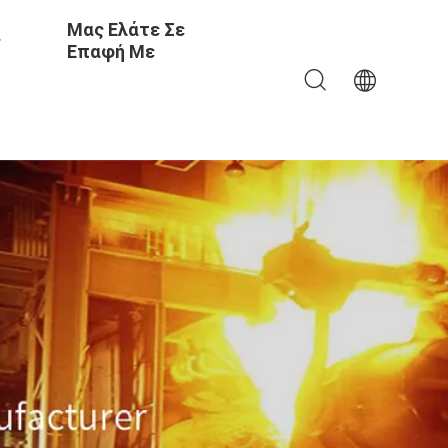
Μας Ελάτε Σε
ς
Επαφή Με