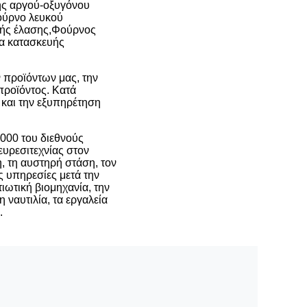
ης αργού-οξυγόνου
φούρνο λευκού
ής έλασης,
Φούρνος
ία κατασκευής
 προϊόντων μας, την
προϊόντος. Κατά
 και την εξυπηρέτηση
000 του διεθνούς
ευρεσιτεχνίας στον
η, τη αυστηρή στάση, τον
ς υπηρεσίες μετά την
ιωτική βιομηχανία, την
 ναυτιλία, τα εργαλεία
.