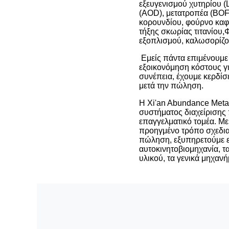
εξευγενισμού χυτηρίου 
(AOD), μετατροπέα (BOF)
κορουνδίου, φούρνο καφ
τήξης σκωρίας τιτανίου,
Φ
εξοπλισμού, καλωσορίζο
Εμείς πάντα επιμένουμε
εξοικονόμηση κόστους γι
συνέπεια, έχουμε κερδίσ
μετά την πώληση.
Η Xi'an Abundance Metal
συστήματος διαχείρισης 
επαγγελματικό τομέα. Με
προηγμένο τρόπο σχεδιασ
πώληση, εξυπηρετούμε ει
αυτοκινητοβιομηχανία, τα
υλικού, τα γενικά μηχανή