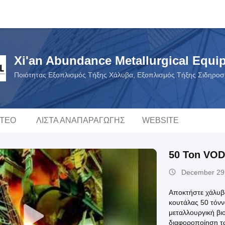
Xi'an Abundance Metallurgical Equip
Ποιότητας Εξοπλισμός Τήξης Χάλυβα, Εξοπλισμός Τήξης Σιδηρο
ΝΤΕΟ
ΛΊΣΤΑ ΑΝΑΠΑΡΑΓΩΓΉΣ
WEBSITE
50 Ton VOD
December 29
Αποκτήστε χάλυβα
κουτάλας 50 τόν
μεταλλουργική βιο
διαφοροποίηση τω