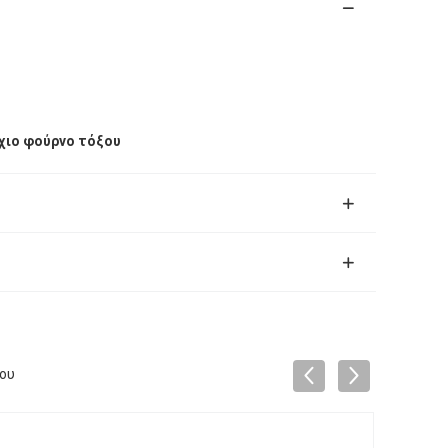
χιο φούρνο τόξου
ξου