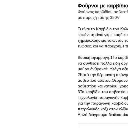
Φούρνοι με καρβίδιο
Φούρνος καρβιδίου ασβεστί
με παροχή τάσης 380V
Τι είναι το Καρβίδιο του Κα
εμφάνιση είναι γκρι, καφέ κ
χημείαςΧρησιμοποιώντας το
ενώσεις και να παρέχουμε τη
Βασική εφαρμογή:1Το καρβίδ
να συνθέσει πολλά είδη οργ
μαύρο άνθρακαΗ φλόγα οξυγ
2Κατά την θέρμανση σκόνης 
ασβεστίου αζώτου.Θέρμανση 
ασβεστίου και νατρίου, χρη
3Το καρβίδιο του ασβεστίο
Τεχνολογία παραγωγής καρβ
για την παραγωγή καρβιδίο
πετρελαϊκός κοξ) στον κλίβ
Απλό διάγραμμα διαδικασίας