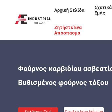
Σχετικά
Αρχική Σελίδα
Εμάς
Ζητήστε Ένα
Αρχική Σελίδα
/
Προϊόντα
/
Φούρνοι Με Καρβίδιο Του Α
Απόσπασμα
Φούρνος καρβιδίου ασβεστί
Βυθισμένος φούρνος τόξου
Καλύτερη Τιμή
Στείλτε Μας Μήνυμα