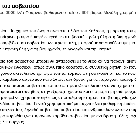
 του ασβεστίου
ου 3000 kVα Φούρνος βυθισμένου τόξου / 80T βάρος Μεγάλη γραμμή τ
λσίου; Το χημικό του όνομα είναι ακετυλίδιο του Καλσίου, η μοριακή του
αι κίτρινο, μαύρο ή καφέ στερεό,είναι η βασική πρώτη ύλη στη βιομηχαν
 καρβίδιο του ασβεστίου ως πρώτη ύλη, μπορούμε να συνθέσουμε μια 
ν πρώτη ύλη για τη βιομηχανία, τη γεωργία και την ιατρική.
ιο του ασβεστίου μπορεί να αντιδράσει με το νερό και να παράγει ακετυ
ανικών ενώσεων, όπως συνθετικό καουτσούκ, συνθετική ρητίνη, ακετόνη
όνου ακετυλενίου χρησιμοποιείται ευρέως στη συγκόλληση και το κόψ
καρβιδίου ασβεστίου και αζώτου, αντιδρούν για να παράγουν κυανάμιδ
του αζώτου ασβεστίου και του επιτραπέζιου αλατιού για να σχηματιστε
σιμοποιείται συνήθως στην εξόρυξη χρυσού και στα βαριά μη σιδηρούχα
υ μπορεί να χρησιμοποιηθεί ως αποσυλφουριστήρας στη βιομηχανία χά
ιδίου ασβεστίου: Γενικά χρησιμοποιούμε συχνά ηλεκτροθερμική διαδικ
υ ασβεστίου, δηλαδή ασβεστίου ασβεστίου και ανθρακωδών υλικών (κα
αρο καρβιδίου,να παράγουν καρβίδιο ασβεστίου με αντίδραση τήξης τό
 λειτουργίας