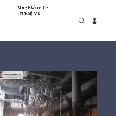
Μας Ελάτε Σε
ς
Επαφή Με
 Φούρνος Τόξου