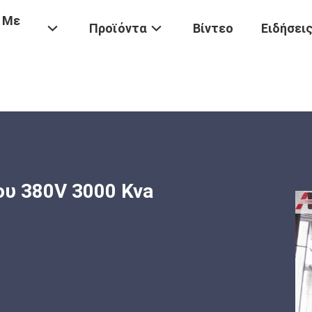
 Με
Προϊόντα
Βίντεο
Ειδήσει
σβεστίου
/
Φούρνος Καρβιδίου Ασβεστίου 380V 3000 Kva Βυθισμένος
ου 380V 3000 Kva