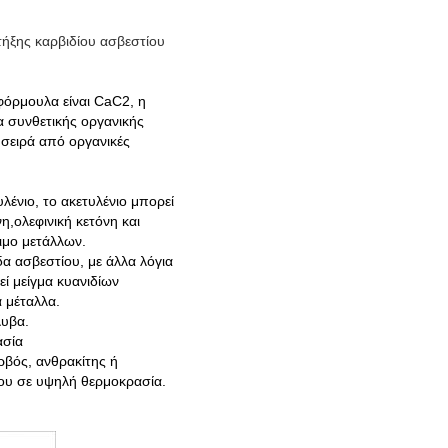
ήξης καρβιδίου ασβεστίου
 φόρμουλα είναι CaC2, η
ία συνθετικής οργανικής
σειρά από οργανικές
λένιο, το ακετυλένιο μπορεί
,ολεφινική κετόνη και
ιμο μετάλλων.
α ασβεστίου, με άλλα λόγια
ί μείγμα κυανιδίων
 μέταλλα.
λυβα.
ασία
ρβός, ανθρακίτης ή
ξου σε υψηλή θερμοκρασία.