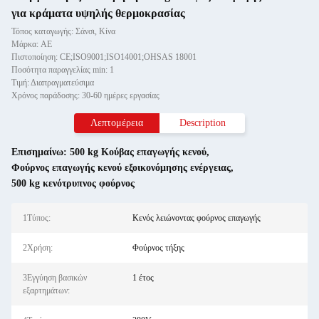
για κράματα υψηλής θερμοκρασίας
Τόπος καταγωγής: Σάνσι, Κίνα
Μάρκα: AE
Πιστοποίηση: CE;ISO9001;ISO14001;OHSAS 18001
Ποσότητα παραγγελίας min: 1
Τιμή: Διαπραγματεύσιμα
Χρόνος παράδοσης: 30-60 ημέρες εργασίας
Λεπτομέρεια
Description
Επισημαίνω:
500 kg Κούβας επαγωγής κενού
,
Φούρνος επαγωγής κενού εξοικονόμησης ενέργειας
,
500 kg κενότρυπνος φούρνος
1Τύπος:
Κενός λειώνοντας φούρνος επαγωγής
2Χρήση:
Φούρνος τήξης
3Εγγύηση βασικών
1 έτος
εξαρτημάτων: