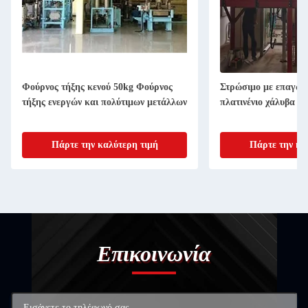
Φούρνος τήξης κενού 50kg Φούρνος
Στρώσιμο με επαγωγή
τήξης ενεργών και πολύτιμων μετάλλων
πλατινένιο χάλυβα
Πάρτε την καλύτερη τιμή
Πάρτε την κα
Επικοινωνία