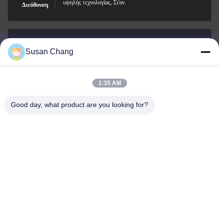
υψηλής τεχνολογίας, Σι'αν.
Διεύθυνση
Susan Chang
Susan@aeaxa.com
Ηλεκτρονικό
1:35 AM
Good day, what product are you looking for?
0086-13991372145
Τηλεφώνημα
Xi'an Abundance Metallurgical Equipment Co.,
Ltd.