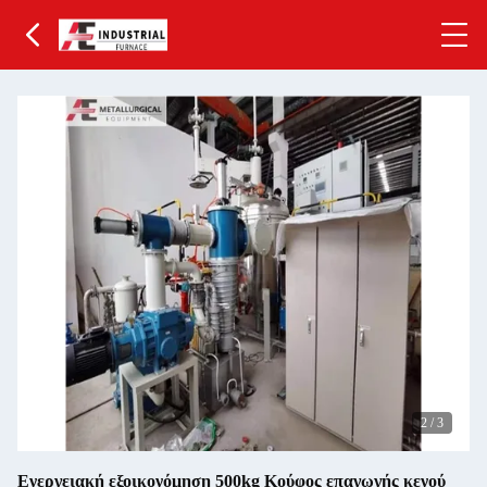
2
/
3
Ενεργειακή εξοικονόμηση 500kg Κούφος επαγωγής κενού