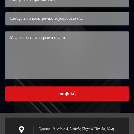
υποβολή
Ορόφος 19, κτίριο 4, Διεθνής Τάιχουά Τζινμάο, ζώνη