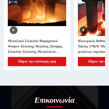
Μεταλλικό Σιλικόνιο Βιομηχανικό
Ηλεκτρικός Βυθισμέ
Φούρνο Χύτευσης Μεγάλης Δύναμης
Άξονας 170kW Μηχα
Σιλικόνιο Χύτευσης Μεταλλικών
μετάλλων πυριτίου 1
12500KVA-33000KVA
Πάρτε την καλύτερη τιμή
Πάρτε την κα
Επικοινωνία