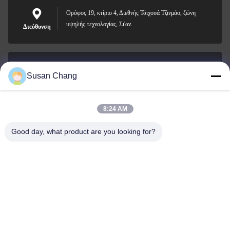
Ορόφος 19, κτίριο 4, Διεθνής Τάιχουά Τζινμάο, ζώνη
υψηλής τεχνολογίας, Σι'αν.
Διεύθυνση
Susan Chang
Susan@aeaxa.com
Ηλεκτρονικό
8:24 AM
Good day, what product are you looking for?
0086-13991372145
Τηλεφώνημα
Xi'an Abundance Metallurgical Equipment Co.,
Ltd.