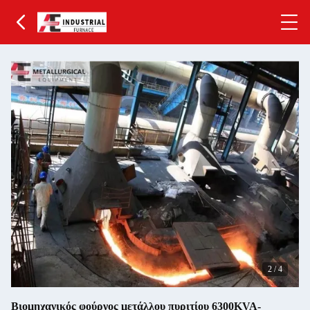
2
/
4
Βιομηχανικός φούρνος μετάλλου πυριτίου 6300KVA-