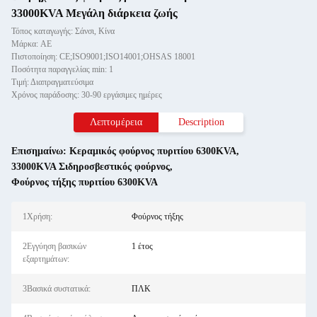
33000KVA Μεγάλη διάρκεια ζωής
Τόπος καταγωγής: Σάνσι, Κίνα
Μάρκα: AE
Πιστοποίηση: CE;ISO9001;ISO14001;OHSAS 18001
Ποσότητα παραγγελίας min: 1
Τιμή: Διαπραγματεύσιμα
Χρόνος παράδοσης: 30-90 εργάσιμες ημέρες
Λεπτομέρεια
Description
Επισημαίνω:
Κεραμικός φούρνος πυριτίου 6300KVA
,
33000KVA Σιδηροσβεστικός φούρνος
,
Φούρνος τήξης πυριτίου 6300KVA
1Χρήση:
Φούρνος τήξης
2Εγγύηση βασικών
1 έτος
εξαρτημάτων:
3Βασικά συστατικά:
ΠΛΚ