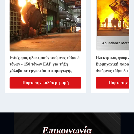
Ενίσχυρος ηλεκτρικός φούρνος τόξου 5
Ηλεκτρικός φούρνος 
τόνων - 150 τόνων EAF για τήξη
Βιομηχανική παραγω
χάλυβα σε εργοστάσια παραγωγής
Φούρνος τόξου 5 τόν
τόνων-120 τόνων με 
Πάρτε την καλύτερη τιμή
Πάρτε την κα
Επικοινωνία