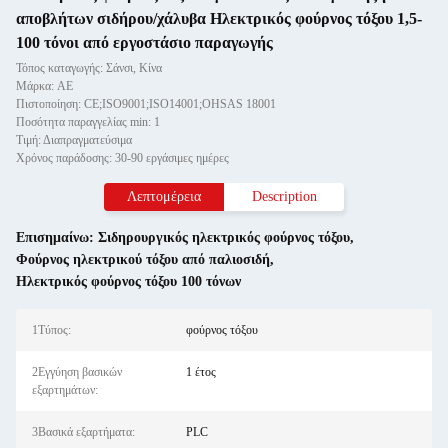
αποβλήτων σιδήρου/χάλυβα Ηλεκτρικός φούρνος τόξου 1,5-
100 τόνοι από εργοστάσιο παραγωγής
Τόπος καταγωγής: Σάνσι, Κίνα
Μάρκα: AE
Πιστοποίηση: CE;ISO9001;ISO14001;OHSAS 18001
Ποσότητα παραγγελίας min: 1
Τιμή: Διαπραγματεύσιμα
Χρόνος παράδοσης: 30-90 εργάσιμες ημέρες
Λεπτομέρεια
Description
Επισημαίνω:
Σιδηρουργικός ηλεκτρικός φούρνος τόξου
,
Φούρνος ηλεκτρικού τόξου από παλιοσιδή
,
Ηλεκτρικός φούρνος τόξου 100 τόνων
1Τύπος:
φούρνος τόξου
2Εγγύηση βασικών
1 έτος
εξαρτημάτων:
3Βασικά εξαρτήματα:
PLC