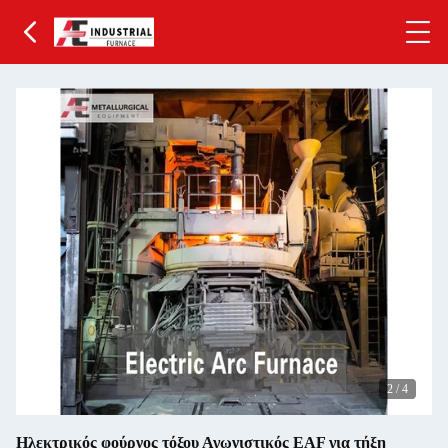
2
/
4
Ηλεκτρικός φούρνος τόξου Αγωνιστικός EAF για τήξη