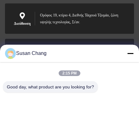
Ορόφος 19, κτίριο 4, Διεθνής Τάιχουά Τζινμάο, ζώνη
υψηλής τεχνολογίας, Σι'αν.
Διεύθυνση
Susan Chang
Susan@aeaxa.com
Ηλεκτρονικό
2:15 PM
Good day, what product are you looking for?
0086-13991372145
Τηλεφώνημα
Xi'an Abundance Metallurgical Equipment Co.,