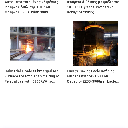
Αυτοματοποιημένος κλιβάνιος
Φούρνοι διύλισης με φιάλη για
φούρνος διύλισης 10T-160T
10T-160T χωρητικότητα και
Φούρνος LF με τάση 380V
ανταγωνιστικές
Industrial-Grade Submerged Arc
Energy-Saving Ladle Refining
Furnace for Efficient Smelting of
Furnace with 20-150 Ton
Ferroalloys with 6300KVA to
Capacity 2200-3900mm Ladle
68000KVA Capacity
Diameter and 3150-20000 KVA
Transformer