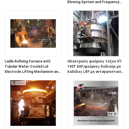
Blowing System and Frequency
Control Ladle Car for Steel
Making Manufacture
Ladle Refining Furnace with
Ηλεκτρικός φούρνος τόξου 5T-
Tubular Water-Cooled Lid
150T EAF/φούρνος διύλισης με
Electrode Lifting Mechanism and
λαδέλες LRF με ανταγωνιστικό
Energy-Saving Large Current
βάρος T 100 T
System