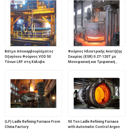
Βάτμο Αποκαρβουρίσματος
Φούρνος Ηλεκτρικής Ανατήξης
Οξυγόνου Φούρνος VOD 50
Σκωρίας (ESR) 0.2T-120T με
Τόνων LRF στη Χάλυβα
Μονοφασική και Τριφασική
λειτουργία για την παραγωγή
ειδικού χάλυβα κράματος και 1
έτος εγγύηση
(LF) Ladle Refining Furnace From
50 Ton Ladle Refining Furnace
China Factory
with Automatic Control Argon