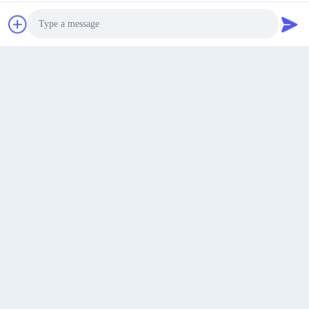
Ορόφος 19, κτίριο 4, Διεθνής Τάιχουά Τζινμάο, ζώνη
υψηλής τεχνολογίας, Σι'αν.
Διεύθυνση
Βρες ένα απόσπασμα.
Susan@aeaxa.com
Ηλεκτρονικό
Photo
Video Call
Audio Call
0086-13991372145
Τηλεφώνημα
Xi'an Abundance Metallurgical Equipment Co.,
Ltd.