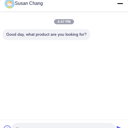
Susan Chang
Susan@aeaxa.com
Ηλεκτρονικό
4:47 PM
Good day, what product are you looking for?
0086-13991372145
Τηλεφώνημα
Xi'an Abundance Metallurgical Equipment Co.,
Ltd.