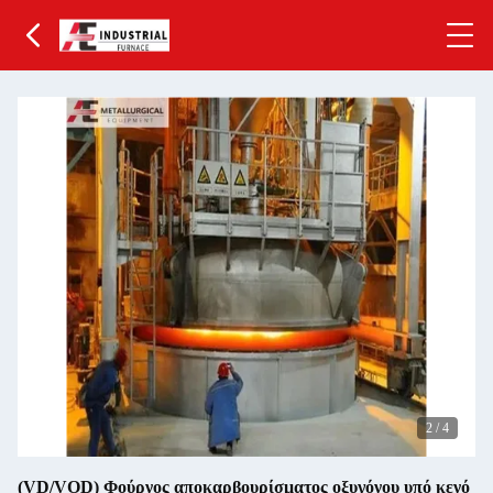
2
/
4
(VD/VOD) Φούρνος αποκαρβουρίσματος οξυγόνου υπό κενό