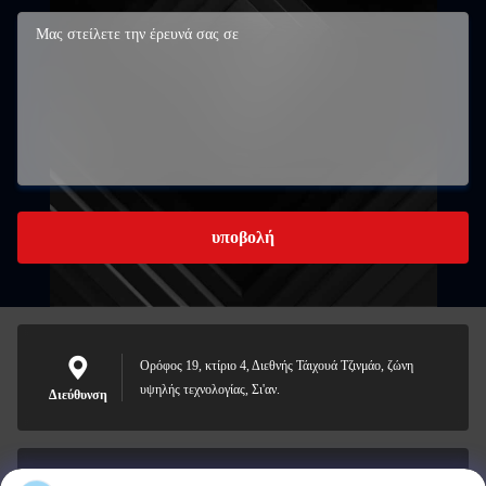
υποβολή
Ορόφος 19, κτίριο 4, Διεθνής Τάιχουά Τζινμάο, ζώνη
υψηλής τεχνολογίας, Σι'αν.
Διεύθυνση