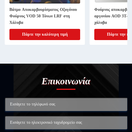
Βάτμο Αποκαρβουρίσματος Οξυγόνου
Φούρνος αποκαρβουρ
Φούρνος VOD 50 Τόνων LRF στη
αργονίου AOD 3T-18
Χάλυβα
χάλυβα
Πάρτε την καλύτερη τιμή
Πάρτε την κα
Επικοινωνία