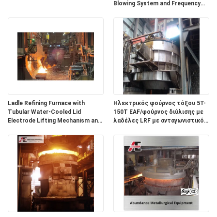
Blowing System and Frequency
Control Ladle Car for Steel
Making Manufacture
Ladle Refining Furnace with
Ηλεκτρικός φούρνος τόξου 5T-
Tubular Water-Cooled Lid
150T EAF/φούρνος διύλισης με
Electrode Lifting Mechanism and
λαδέλες LRF με ανταγωνιστικό
Energy-Saving Large Current
βάρος T 100 T
System