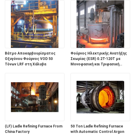
Βάτμο Αποκαρβουρίσματος
Φούρνος Ηλεκτρικής Ανατήξης
Οξυγόνου Φούρνος VOD 50
Σκωρίας (ESR) 0.2T-120T με
Τόνων LRF στη Χάλυβα
Μονοφασική και Τριφασική
λειτουργία για την παραγωγή
ειδικού χάλυβα κράματος και 1
έτος εγγύηση
(LF) Ladle Refining Furnace From
50 Ton Ladle Refining Furnace
China Factory
with Automatic Control Argon