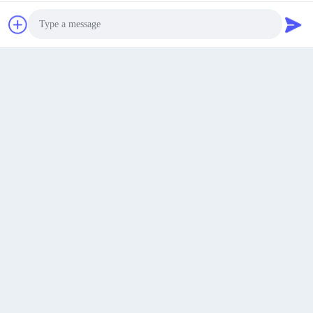
Ορόφος 19, κτίριο 4, Διεθνής Τάιχουά Τζινμάο, ζώνη
υψηλής τεχνολογίας, Σι'αν.
Διεύθυνση
Βρες ένα απόσπασμα.
Susan@aeaxa.com
Ηλεκτρονικό
Photo
Video Call
Audio Call
0086-13991372145
Τηλεφώνημα
Xi'an Abundance Metallurgical Equipment Co.,
Ltd.