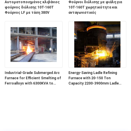
Αυτοματοποιημένος κλιβάνιος
Φούρνοι διύλισης με φιάλη για
φούρνος διύλισης 10T-160T
10T-160T χωρητικότητα και
Φούρνος LF με τάση 380V
ανταγωνιστικές
Industrial-Grade Submerged Arc
Energy-Saving Ladle Refining
Furnace for Efficient Smelting of
Furnace with 20-150 Ton
Ferroalloys with 6300KVA to
Capacity 2200-3900mm Ladle
68000KVA Capacity
Diameter and 3150-20000 KVA
Transformer