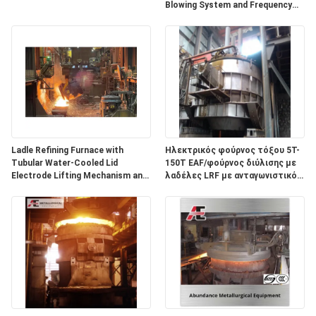
Blowing System and Frequency
Control Ladle Car for Steel
Making Manufacture
Ladle Refining Furnace with
Ηλεκτρικός φούρνος τόξου 5T-
Tubular Water-Cooled Lid
150T EAF/φούρνος διύλισης με
Electrode Lifting Mechanism and
λαδέλες LRF με ανταγωνιστικό
Energy-Saving Large Current
βάρος T 100 T
System