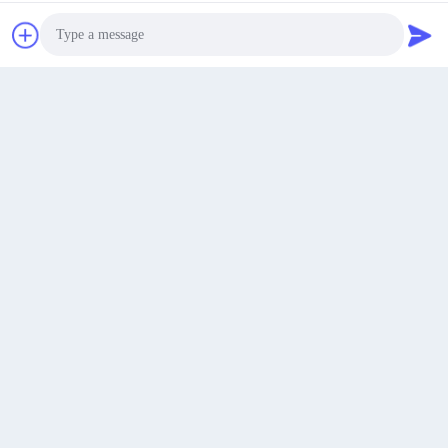
Ορόφος 19, κτίριο 4, Διεθνής Τάιχουά Τζινμάο, ζώνη
υψηλής τεχνολογίας, Σι'αν.
Διεύθυνση
Βρες ένα απόσπασμα.
Susan@aeaxa.com
Ηλεκτρονικό
Photo
Video Call
Audio Call
0086-13991372145
Τηλεφώνημα
Xi'an Abundance Metallurgical Equipment Co.,
Ltd.