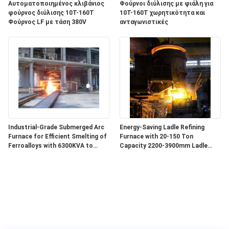
Αυτοματοποιημένος κλιβάνιος
Φούρνοι διύλισης με φιάλη για
φούρνος διύλισης 10T-160T
10T-160T χωρητικότητα και
Φούρνος LF με τάση 380V
ανταγωνιστικές
Industrial-Grade Submerged Arc
Energy-Saving Ladle Refining
Furnace for Efficient Smelting of
Furnace with 20-150 Ton
Ferroalloys with 6300KVA to
Capacity 2200-3900mm Ladle
68000KVA Capacity
Diameter and 3150-20000 KVA
Transformer