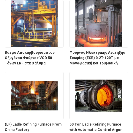
Βάτμο Αποκαρβουρίσματος
Φούρνος Ηλεκτρικής Ανατήξης
Οξυγόνου Φούρνος VOD 50
Σκωρίας (ESR) 0.2T-120T με
Τόνων LRF στη Χάλυβα
Μονοφασική και Τριφασική
λειτουργία για την παραγωγή
ειδικού χάλυβα κράματος και 1
έτος εγγύηση
(LF) Ladle Refining Furnace From
50 Ton Ladle Refining Furnace
China Factory
with Automatic Control Argon