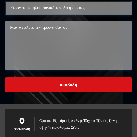
υποβολή
Ορόφος 19, κτίριο 4, Διεθνής Τάιχουά Τζινμάο, ζώνη
υψηλής τεχνολογίας, Σι'αν.
Διεύθυνση