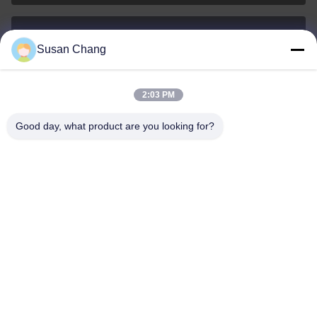
Susan Chang
Susan@aeaxa.com
Ηλεκτρονικό
2:03 PM
Good day, what product are you looking for?
0086-13991372145
Τηλεφώνημα
Xi'an Abundance Metallurgical Equipment Co.,
Ltd.