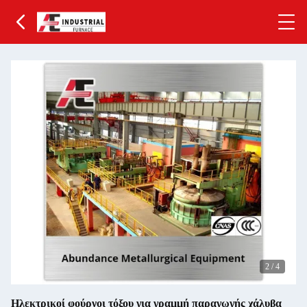
2
/
4
Ηλεκτρικοί φούρνοι τόξου για γραμμή παραγωγής χάλυβα