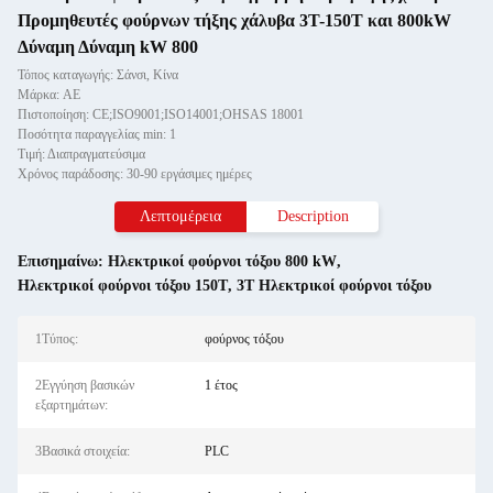
Προμηθευτές φούρνων τήξης χάλυβα 3T-150T και 800kW
Δύναμη Δύναμη kW 800
Τόπος καταγωγής: Σάνσι, Κίνα
Μάρκα: AE
Πιστοποίηση: CE;ISO9001;ISO14001;OHSAS 18001
Ποσότητα παραγγελίας min: 1
Τιμή: Διαπραγματεύσιμα
Χρόνος παράδοσης: 30-90 εργάσιμες ημέρες
Λεπτομέρεια
Description
Επισημαίνω:
Ηλεκτρικοί φούρνοι τόξου 800 kW
,
Ηλεκτρικοί φούρνοι τόξου 150T
,
3T Ηλεκτρικοί φούρνοι τόξου
1Τύπος:
φούρνος τόξου
2Εγγύηση βασικών
1 έτος
εξαρτημάτων:
3Βασικά στοιχεία:
PLC