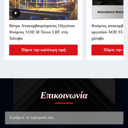
Βάτμο Αποκαρβουρίσματος Οξυγόνου
Φούρνος αποκαρβουρ
Φούρνος VOD 50 Τόνων LRF στη
αργονίου AOD 3T-18
Χάλυβα
χάλυβα
Πάρτε την καλύτερη τιμή
Πάρτε την κα
Επικοινωνία