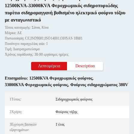
12500KVA-33000KVA Φεροχρωμικός σιδηροπυριώδης
πυρίτιο σιδηρομαγγανή βυθισμένο ηλεκτρικό φούρνο τόξου
με ανταγωνιστικό
Τόπος καταγωγής: Σάνσι, Κίνα
Μάρκα: AE
Πιστοποίηση: CE;ISO9001;ISO14001;OHSAS 18001
Ποσότητα παραγγελίας min: 1
Τιμή: Διαπραγματεύσιμα
Χρόνος παράδοσης: 30-90 εργάσιμες ημέρες
Λεπτομέρεια
Description
Επισημαίνω:
12500KVA Φεροχρωμικός φούρνος
,
33000KVA Φεροχρωμικός φούρνος
,
Φούρνος σιδηροχρώματος 380V
1Τύπος:
Σιδηροχρωμικός φούρνος
2Χρήση:
Φούρνος τήξης
3Εγγύηση βασικών
1 έτος
εξαρτημάτων: