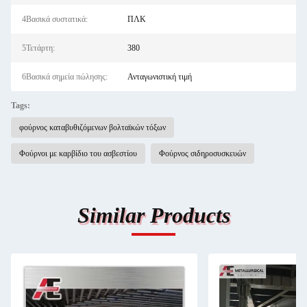
4Βασικά συστατικά:
ΠΛΚ
5Τετάρτη:
380
6Βασικά σημεία πώλησης:
Ανταγωνιστική τιμή
Tags:
φούρνος καταβυθιζόμενων βολταϊκών τόξων
Φούρνοι με καρβίδιο του ασβεστίου
Φούρνος σιδηροσυσκευών
Similar Products