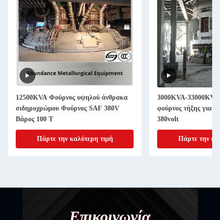
12500KVA Φούρνος υψηλού άνθρακα
3000KVA-33000KVA 
σιδηροχρώμου Φούρνος SAF 380V
φούρνος τήξης για νι
Βάρος 100 T
380volt
Πάρτε την καλύτερη τιμή
Πάρτε την κα
Επικοινωνία