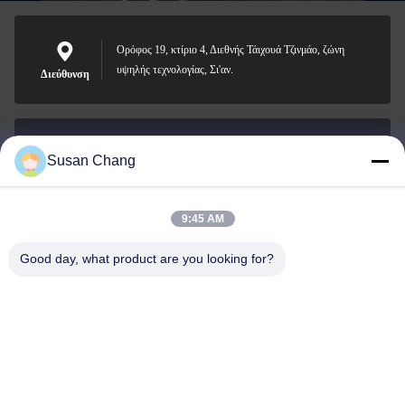
Ορόφος 19, κτίριο 4, Διεθνής Τάιχουά Τζινμάο, ζώνη
υψηλής τεχνολογίας, Σι'αν.
Διεύθυνση
Susan Chang
Susan@aeaxa.com
Ηλεκτρονικό
9:45 AM
Good day, what product are you looking for?
0086-13991372145
Τηλεφώνημα
Xi'an Abundance Metallurgical Equipment Co.,