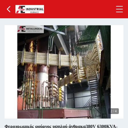
2
/
4
Φεροχρωμικός φούρνος υψηλού άνθρακα380V 6300KVA-