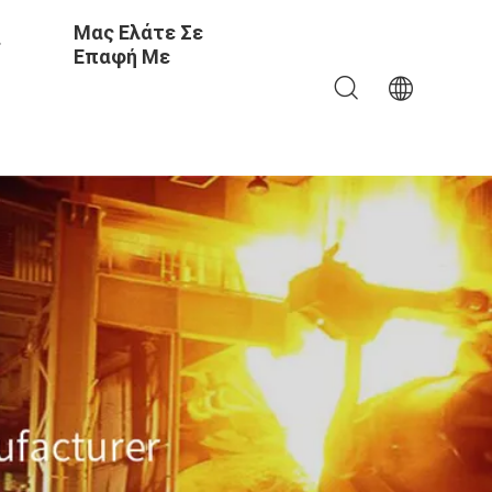
Μας Ελάτε Σε
ς
Επαφή Με