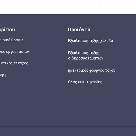
ερίπου
Προϊόντα
αιρικό Προφίλ
Εξοπλισμός τήξης χάλυβα
ρος εργοστασίων
Εξοπλισμός τήξης
σιδηροσυσταμάτων
ιοτικός έλεγχος
ηλεκτρικός φούρνος τόξου
αφή
Όλες οι κατηγορίες