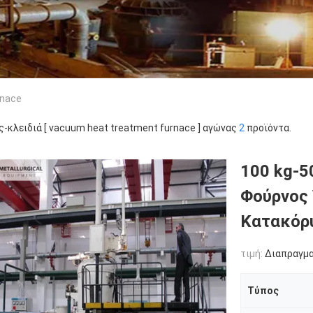
rnace
ς-κλειδιά [ vacuum heat treatment furnace ] αγώνας
2
προϊόντα.
100 kg-5
Φούρνος 
Κατακόρ
τιμή:
Διαπραγμ
Τύπος