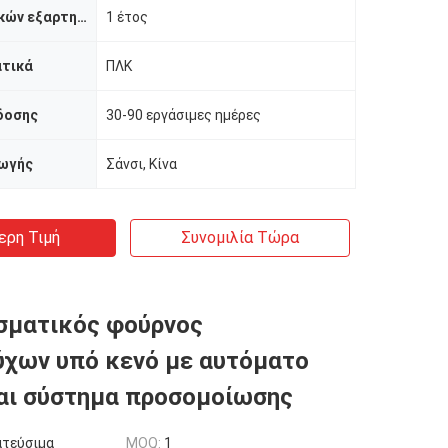
Εγγύηση βασικών εξαρτημάτων
1 έτος
ατικά
ΠΛΚ
δοσης
30-90 εργάσιμες ημέρες
ωγής
Σάνσι, Κίνα
ερη Τιμή
Συνομιλία Τώρα
σματικός φούρνος
χων υπό κενό με αυτόματο
αι σύστημα προσομοίωσης
ατεύσιμα
MOQ:
1