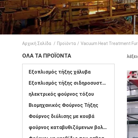
Αρχική Σελίδα
/
Προϊόντα
/
Vacuum Heat Treatment Fu
ΌΛΑ ΤΑ ΠΡΟΪΌΝΤΑ
λέξει
Εξοπλισμός τήξης χάλυβα
Εξοπλισμός τήξης σιδηροσυσταμάτων
ηλεκτρικός φούρνος τόξου
Βιομηχανικός Φούρνος Τήξης
Φούρνος διύλισης με κουβά
φούρνος καταβυθιζόμενων βολταϊκών τόξων