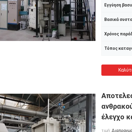
Βασικά συστ
Χρόνος παρά
Τόπος καταγ
Καλύτ
Αποτελε
ανθρακού
έλεγχο κ
τιμή:
Διαπραγμ