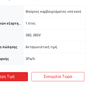
Φούρνος καρβουρίσματος υπό κενό
Εγγύηση βασικών εξαρτημάτων
1 έτος
380, 380V
ία πώλησης
Ανταγωνιστική τιμή
ρροής
3Pa/h
ερη Τιμή
Συνομιλία Τώρα