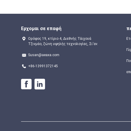
Ερχομαι σε επαφή
π
Ορόφος 19, κτίριο 4, Διεθνής Τάιχουά
Ετ
Τζινμάο, ζώνη υψηλής τεχνολογίας, Σι'αν.
Γύ
Susan@aeaxa.com
Πο
+86-13991372145
επ