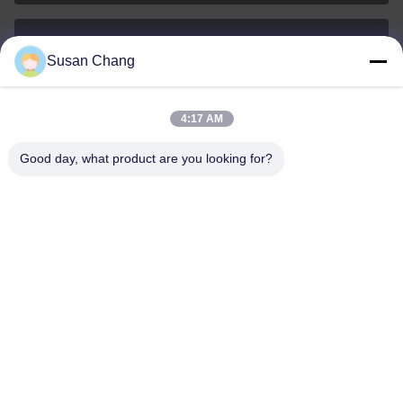
Susan Chang
Susan@aeaxa.com
Ηλεκτρονικό
4:17 AM
Good day, what product are you looking for?
0086-13991372145
Τηλεφώνημα
Xi'an Abundance Metallurgical Equipment Co.,
Ltd.