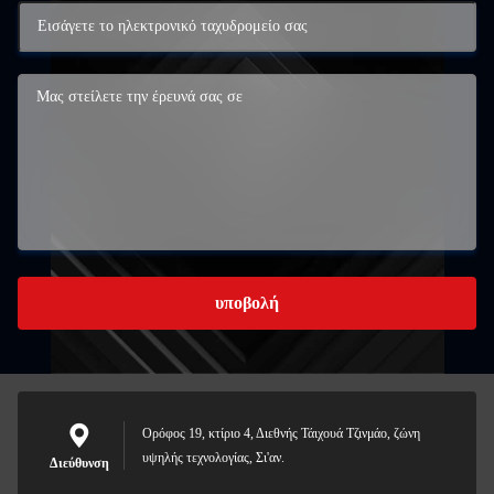
υποβολή
Ορόφος 19, κτίριο 4, Διεθνής Τάιχουά Τζινμάο, ζώνη
υψηλής τεχνολογίας, Σι'αν.
Διεύθυνση